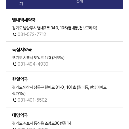
전체
기
별내백세약국
경기도 남양주시 별내3로 340, 105(별내동,천보프라자)
031-572-7712
녹십자약국
경기도 시흥시 도일로 123 (거모동)
031-494-4930
한일약국
경기도 안산시 상록구 월피로 31-0 , 101호 (월피동, 한양아파트
상가1동)
031-401-5502
대명약국
경기도 김포시 통진읍 조강로36번길 14