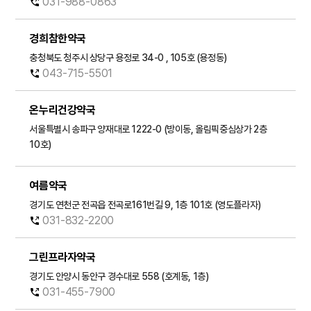
031-988-0863
경희참한약국
내게 맞는
충청북도 청주시 상당구 용정로 34-0 , 105호 (용정동)
파스 찾기
043-715-5501
파스 사용
온누리건강약국
가이드
서울특별시 송파구 양재대로 1222-0 (방이동, 올림픽중심상가 2층
10호)
약국 찾기
여름약국
경기도 연천군 전곡읍 전곡로161번길 9, 1층 101호 (영도플라자)
031-832-2200
그린프라자약국
경기도 안양시 동안구 경수대로 558 (호계동, 1층)
031-455-7900