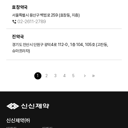
효창약국
서울특별시 용산구 백범로 259 (효창동, 지층)
02-2611-2789
진약국
경기도 안산시 단원구 광덕4로 112-0 , 1층 104, 105호 (고잔동,
슈마프라자)
1
2
3
4
5
신신제약㈜