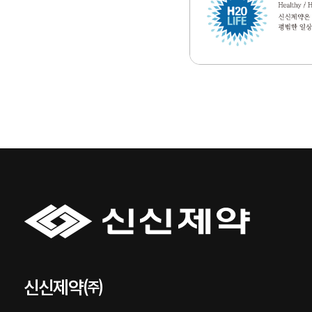
신신제약㈜