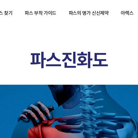
스 찾기
파스 부착 가이드
파스의 명가 신신제약
아렉스
파스진화도