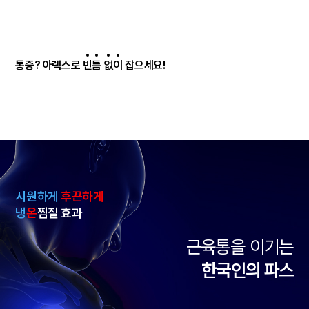
통증? 아렉스로
빈
틈
없
이
잡으세요!
시원하게
후끈하게
냉
온
찜질 효과
근육통을 이기는
한국인의 파스