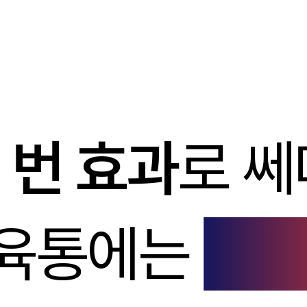
 번 효과
로 쎄
육통에는
아렉