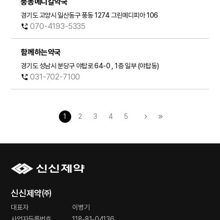
풍동메디칼약국
경기도 고양시 일산동구 풍동 1274 그린메디피아 106
070-4193-5335
함께하는약국
경기도 성남시 분당구 야탑로 64-0 , 1층 일부 (야탑동)
031-702-7100
1
2
3
4
5
신신제약㈜
대표자
이병기
사업자등록번호
118-81-04136