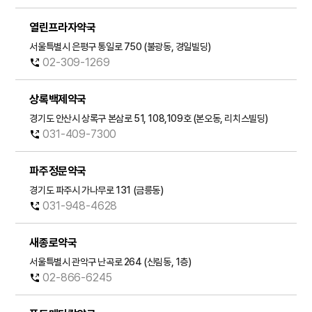
열린프라자약국
내게 맞는
서울특별시 은평구 통일로 750 (불광동, 경일빌딩)
파스 찾기
02-309-1269
파스 사용
상록백제약국
가이드
경기도 안산시 상록구 본삼로 51, 108,109호 (본오동, 리치스빌딩)
031-409-7300
약국 찾기
파주정문약국
경기도 파주시 가나무로 131 (금릉동)
031-948-4628
새종로약국
서울특별시 관악구 난곡로 264 (신림동, 1층)
02-866-6245