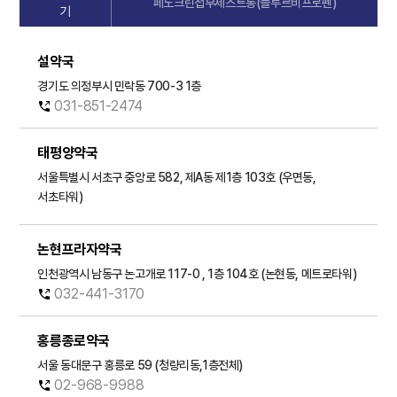
페노크린첩부제스트롱(플루르비프로펜)
기
설약국
경기도 의정부시 민락동 700-3 1층
031-851-2474
태평양약국
서울특별시 서초구 중앙로 582, 제A동 제1층 103호 (우면동,
서초타워)
논현프라자약국
인천광역시 남동구 논고개로 117-0 , 1층 104호 (논현동, 메트로타워)
032-441-3170
홍릉종로약국
서울 동대문구 홍릉로 59 (청량리동,1층전체)
02-968-9988